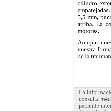
cilindro ext
emparejadas.
5,5 mm, pued
arriba. La c
motores.
Aunque nuest
nuestra forma
de la traumat
La informació
consulta médi
paciente inte