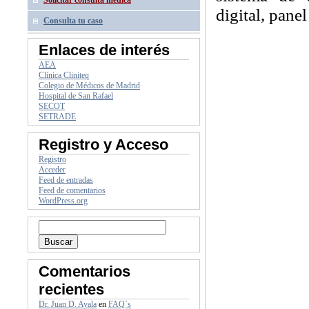
Solicitar consulta médica
digital, pane
Consulta tu caso
Enlaces de interés
AEA
Clínica Cliniteq
Colegio de Médicos de Madrid
Hospital de San Rafael
SECOT
SETRADE
Registro y Acceso
Registro
Acceder
Feed de entradas
Feed de comentarios
WordPress.org
Comentarios
recientes
Dr. Juan D. Ayala
en
FAQ´s