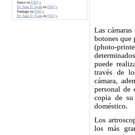
franco
en
FAQ´s
Dr. Juan D. Ayala
en
FAQ´s
Santiago
en
FAQ´s
Dr. Juan D. Ayala
en
FAQ´s
Las cámaras 
botones que p
(photo-printe
determinados
puede realiz
través de l
cámara, adem
personal de 
copia de su
doméstico.
Los artrosco
los más gra